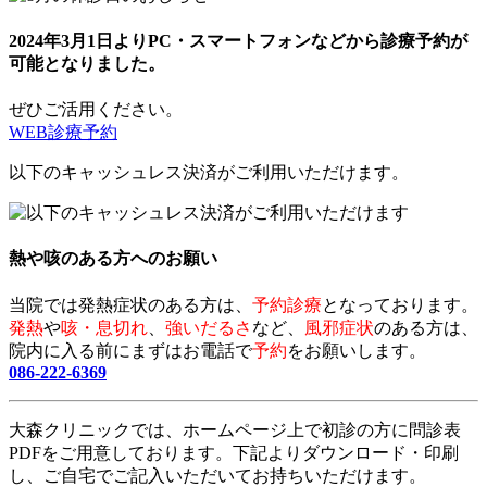
2024年3月1日よりPC・スマートフォンなどから診療予約が
可能となりました。
ぜひご活用ください。
WEB診療予約
以下のキャッシュレス決済がご利用いただけます。
熱や咳のある方へのお願い
当院では発熱症状のある方は、
予約診療
となっております。
発熱
や
咳・息切れ
、
強いだるさ
など、
風邪症状
のある方は、
院内に入る前にまずはお電話で
予約
をお願いします。
086-222-6369
大森クリニックでは、ホームページ上で初診の方に問診表
PDFをご用意しております。下記よりダウンロード・印刷
し、ご自宅でご記入いただいてお持ちいただけます。